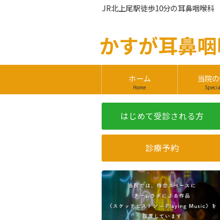
JR北上尾駅徒歩10分の耳鼻咽喉科
かすが
耳鼻咽
ホーム
当院の
Home
Specia