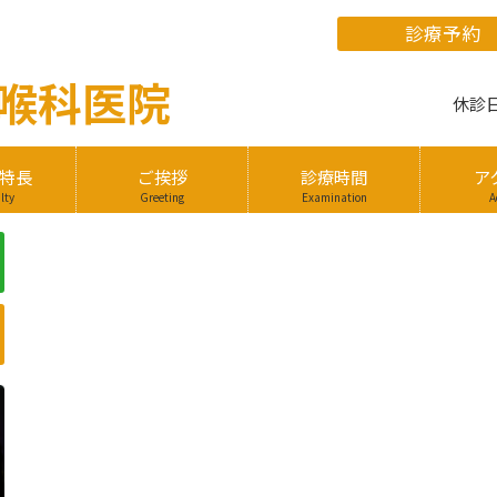
喉科
医院
休診
特長
ご挨拶
診療時間
ア
lty
Greeting
Examination
A